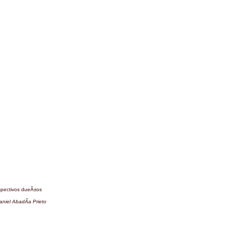
espectivos dueÃ±os
aniel AbadÃ­a Prieto