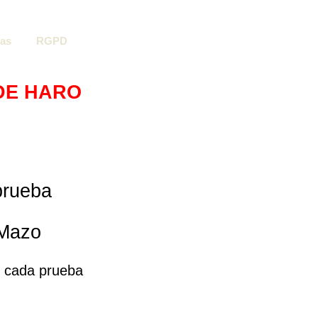
as
RGPD
 DE HARO
 prueba
 Mazo
e cada prueba